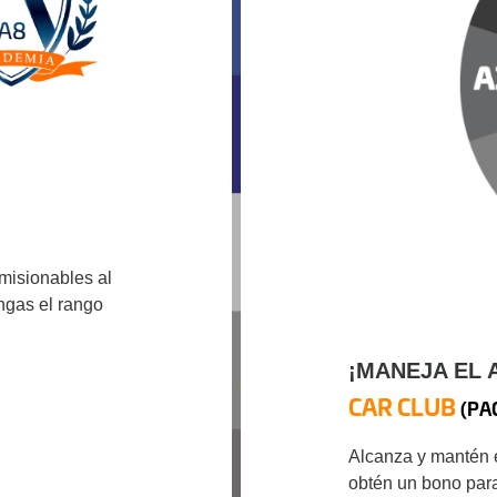
misionables al
ngas el rango
¡MANEJA EL 
CAR CLUB
(PA
Alcanza y mantén e
obtén un bono para