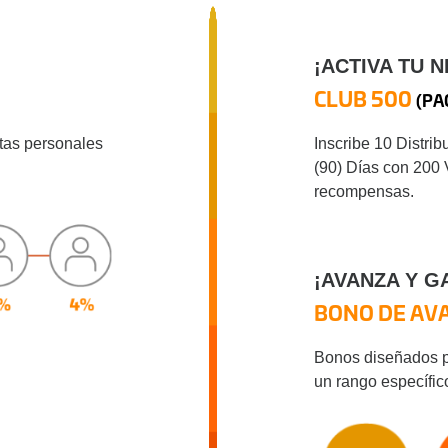
¡ACTIVA TU 
CLUB 500
(PA
tas personales
Inscribe 10 Distrib
(90) Días con 200 
recompensas.
¡AVANZA Y G
BONO DE AV
Bonos diseñados pa
un rango específic